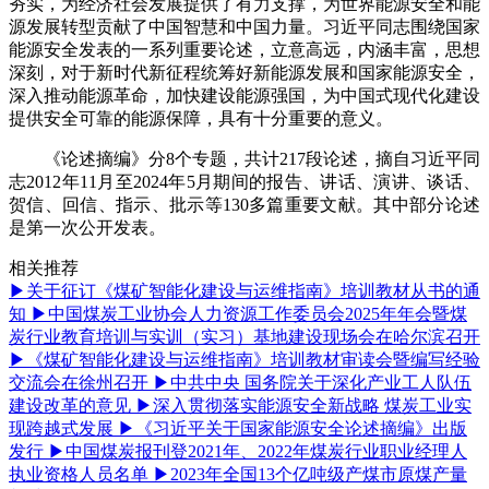
夯实，为经济社会发展提供了有力支撑，为世界能源安全和能
源发展转型贡献了中国智慧和中国力量。习近平同志围绕国家
能源安全发表的一系列重要论述，立意高远，内涵丰富，思想
深刻，对于新时代新征程统筹好新能源发展和国家能源安全，
深入推动能源革命，加快建设能源强国，为中国式现代化建设
提供安全可靠的能源保障，具有十分重要的意义。
《论述摘编》分8个专题，共计217段论述，摘自习近平同
志2012年11月至2024年5月期间的报告、讲话、演讲、谈话、
贺信、回信、指示、批示等130多篇重要文献。其中部分论述
是第一次公开发表。
相关推荐
▶
关于征订《煤矿智能化建设与运维指南》培训教材从书的通
知
▶
中国煤炭工业协会人力资源工作委员会2025年年会暨煤
炭行业教育培训与实训（实习）基地建设现场会在哈尔滨召开
▶
《煤矿智能化建设与运维指南》培训教材审读会暨编写经验
交流会在徐州召开
▶
中共中央 国务院关于深化产业工人队伍
建设改革的意见
▶
深入贯彻落实能源安全新战略 煤炭工业实
现跨越式发展
▶
《习近平关于国家能源安全论述摘编》出版
发行
▶
中国煤炭报刊登2021年、2022年煤炭行业职业经理人
执业资格人员名单
▶
2023年全国13个亿吨级产煤市原煤产量