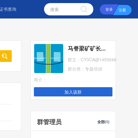
证书查询
登录
注册
马脊梁矿矿长...
群主：
CY3CA@1455648
群分类：
专题培训
简介：
加入该群
群管理员
全部(1)