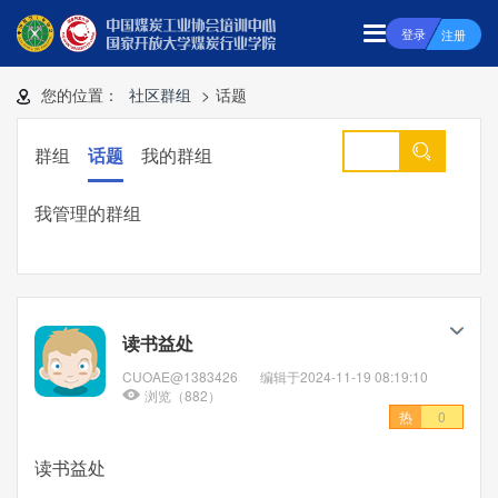
登录
注册
您的位置：
社区群组
>
话题
群组
话题
我的群组
我管理的群组
读书益处
CUOAE@1383426
编辑于2024-11-19 08:19:10
浏览（882）
热
0
读书益处